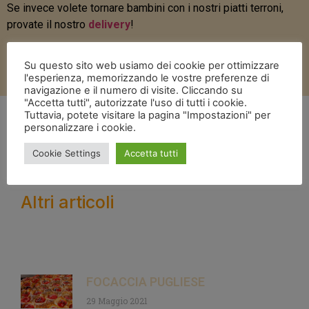
Se invece volete tornare bambini con i nostri piatti terroni,
provate il nostro
delivery
!
Su questo sito web usiamo dei cookie per ottimizzare
VAI AL DELIVERY!
l'esperienza, memorizzando le vostre preferenze di
navigazione e il numero di visite. Cliccando su
"Accetta tutti", autorizzate l'uso di tutti i cookie.
Tuttavia, potete visitare la pagina "Impostazioni" per
Aprile 15, 2021
personalizzare i cookie.
Cookie Settings
Accetta tutti
Altri articoli
FOCACCIA PUGLIESE
29 Maggio 2021