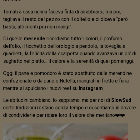
Tornati a casa nonna faceva finta di arrabbiarsi, ma poi,
tagliava il resto del pezzo con il coltello e ci diceva “però
basta, altrimenti poi non mangi”.
Di quelle
merende
ricordiamo tutto: i colori, il profumo
dell’olio, il ticchettio dell’orologio a pendolo, la tovaglia a
quadretti, la felicità della scarpetta quando avanzava un po’ di
sughetto nel piatto… il calore e la serenità di quei pomeriggi.
Oggi il pane e pomodoro è stato sostituito dalle merendine
confezionate o da pane e Nutella, mangiati in fretta e furia
mentre si spulciano i nuovi reel su
Instagram
.
Le abitudini cambiano, lo sappiamo, ma per noi di
SlowSud
certe tradizioni restano senza tempo e ci sentiamo in dovere
di condividerle per ridare loro il valore che meritano❤️❤️